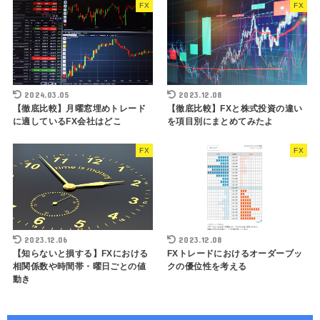
FX
FX
2024.03.05
2023.12.08
【徹底比較】月曜窓埋めトレード
【徹底比較】FXと株式投資の違い
に適しているFX会社はどこ
を項目別にまとめてみたよ
FX
FX
2023.12.06
2023.12.08
【知らないと損する】FXにおける
FXトレードにおけるオーダーブッ
相関係数や時間帯・曜日ごとの値
クの優位性を考える
動き