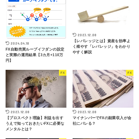
2023.12.08
【レバレッジとは】資産を効率よ
2024.04.18
く殖やす「レバレッジ」をわかり
FX自動売買ループイフダンの設定
やすく解説
と実際の運用結果【3カ月+110万
円】
FX
FX
2023.12.08
2023.12.08
【プロスペクト理論】利益を出す
マイナンバーでFXの副業収入が会
うえで知っておきたいFXに必要な
社にバレる？
メンタルとは？