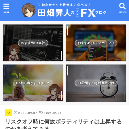
MENU
SEARCH
おすすめFX会社
おすすめFXスマホアプリ
FX初心者がすべきこと
FX取引すべき時間帯とは
2020.09.07
2023.12.06
FX
リスクオフ時に何故ボラティリティは上昇する
のかを考えてみる